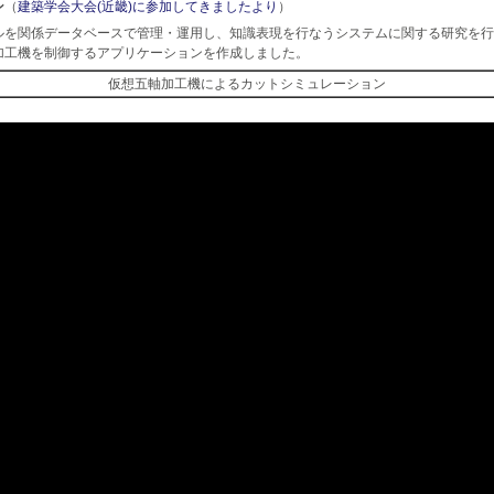
ン
（
建築学会大会(近畿)に参加してきましたより
）
ルを関係データベースで管理・運用し、知識表現を行なうシステムに関する研究を行
加工機を制御するアプリケーションを作成しました。
仮想五軸加工機によるカットシミュレーション